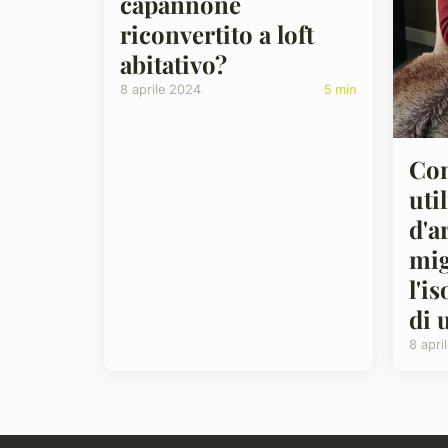
capannone
riconvertito a loft
abitativo?
8 aprile 2024
5 min
Com
uti
d'a
mig
l'i
di 
8 apri