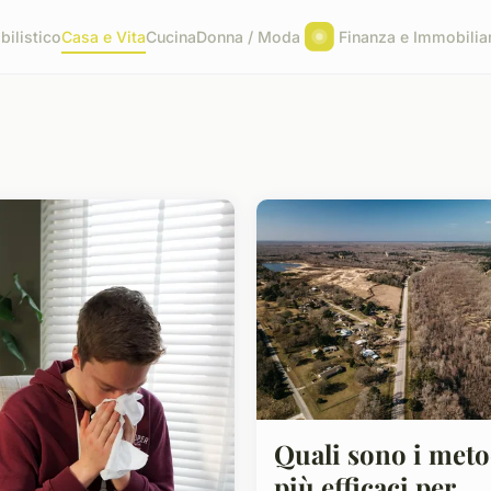
ilistico
Casa e Vita
Cucina
Donna / Moda
Finanza e Immobilia
Quali sono i meto
più efficaci per