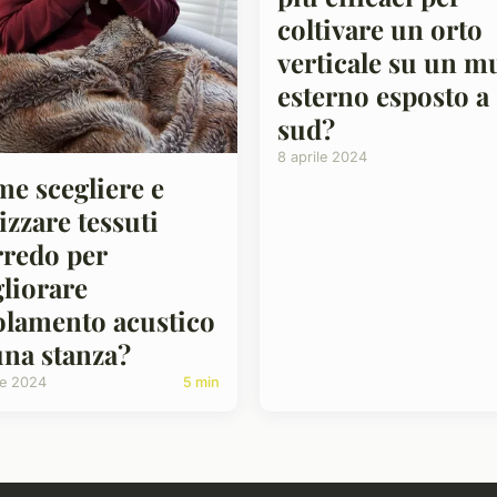
coltivare un orto
verticale su un m
esterno esposto a
sud?
8 aprile 2024
e scegliere e
lizzare tessuti
rredo per
liorare
solamento acustico
una stanza?
le 2024
5 min