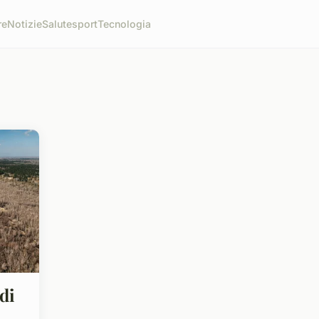
re
Notizie
Salute
sport
Tecnologia
di